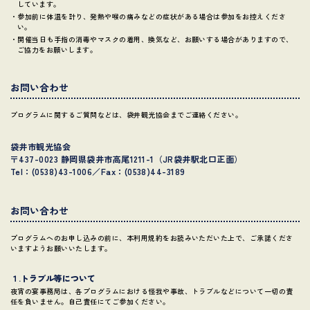
しています。
・参加前に体温を計り、発熱や喉の痛みなどの症状がある場合は参加をお控えくださ
い。
・開催当日も手指の消毒やマスクの着用、換気など、お願いする場合がありますので、
ご協力をお願いします。
お問い合わせ
プログラムに関するご質問などは、袋井観光協会までご連絡ください。
袋井市観光協会
〒437-0023 静岡県袋井市高尾1211-1（JR袋井駅北口正面）
Tel：(0538)43-1006／Fax：(0538)44-3189
お問い合わせ
プログラムへのお申し込みの前に、本利用規約をお読みいただいた上で、ご承諾くださ
いますようお願いいたします。
１.トラブル等について
夜宵の宴事務局は、各プログラムにおける怪我や事故、トラブルなどについて一切の責
任を負いません。自己責任にてご参加ください。