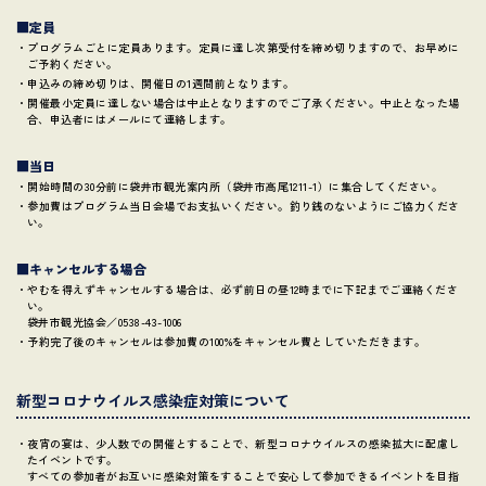
■定員
・プログラムごとに定員あります。定員に達し次第受付を締め切りますので、お早めに
ご予約ください。
・申込みの締め切りは、開催日の1週間前となります。
・開催最小定員に達しない場合は中止となりますのでご了承ください。中止となった場
合、申込者にはメールにて連絡します。
■当日
・開始時間の30分前に袋井市観光案内所（袋井市高尾1211-1）に集合してください。
・参加費はプログラム当日会場でお支払いください。釣り銭のないようにご協力くださ
い。
■キャンセルする場合
・やむを得えずキャンセルする場合は、必ず前日の昼12時までに下記までご連絡くださ
い。
袋井市観光協会／0538-43-1006
・予約完了後のキャンセルは参加費の100%をキャンセル費としていただきます。
新型コロナウイルス感染症対策について
・夜宵の宴は、少人数での開催とすることで、新型コロナウイルスの感染拡大に配慮し
たイベントです。
すべての参加者がお互いに感染対策をすることで安心して参加できるイベントを目指