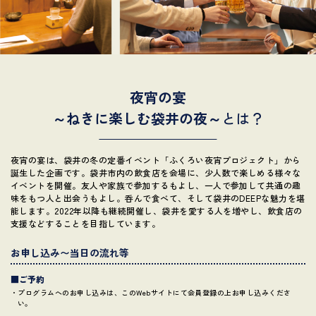
夜宵の宴
～ねきに楽しむ袋井の夜～
とは？
夜宵の宴は、袋井の冬の定番イベント「ふくろい夜宵プロジェクト」から
誕生した企画です。袋井市内の飲食店を会場に、少人数で楽しめる様々な
イベントを開催。友人や家族で参加するもよし、一人で参加して共通の趣
味をもつ人と出会うもよし。呑んで食べて、そして袋井のDEEPな魅力を堪
能します。2022年以降も継続開催し、袋井を愛する人を増やし、飲食店の
支援などすることを目指しています。
お申し込み〜当日の流れ等
■ご予約
・プログラムへのお申し込みは、このWebサイトにて会員登録の上お申し込みくださ
い。