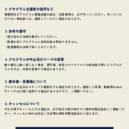
２.プログラム主催者の指示など
事務局及びプログラム開催店舗の指示・注意事項は、必ず守ってください。守っていた
だけない参加者には、退席していただく場合があります。
３.法令の遵守
・国の定める法律を遵守してください。
・飲酒を伴うプログラムに未成年者は参加できません。
・飲酒運転は法律で禁じられています。
４.プログラムの中止及びコースの変更
最小催行人数に達しない場合、悪天候、新型コロナウイルスの感染拡大等によりプログ
ラムを中止、内容を変更する場合があります。
５.著作権・肖像権について
プログラム当日はスタッフが撮影をする場合があります。撮影した写真・動画等はWeb
サイトやSNS等に使用する場合がありますので、ご理解ください。
６.キャンセルについて
やむを得ずキャンセルする場合は、必ず前日の昼12時までに袋井市観光協会にご連絡くだ
さい。キャンセル料のお支払い方法等は袋井市観光協会から伝えます。