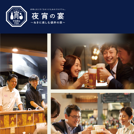
コ
ン
テ
ン
ツ
へ
ス
キ
ッ
プ