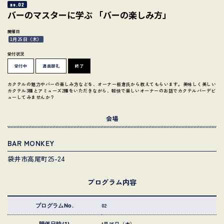
no.02
バーのマスターに学ぶ 「バーの楽しみ方」
開催日
1月25日（木）
受付状況
受付中
満員御礼
終了
カクテルの魅力やバーの楽しみ方などを、オーナー板倉氏から教えてもらいます。美味しく美しい
カクテル3種とアミューズ2種をいただきながら、軽快で楽しいオーナーのお話でカクテルバーデビ
ューしてみませんか？
会場
BAR MONKEY
袋井市高尾町25-24
プログラム内容
02
プログラムNo.
1月25日（木）