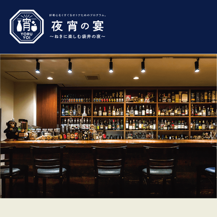
コ
ン
テ
ン
ツ
へ
ス
キ
ッ
プ