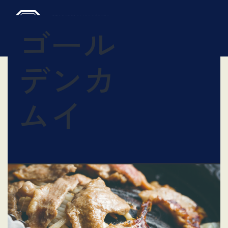
ゴール
コ
デンカ
ン
テ
ン
ツ
ムイ
へ
ス
キ
ッ
プ