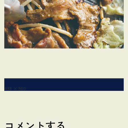
フ
438 × 500
ル
サ
イ
ズ
コメントする